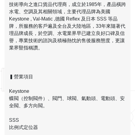
技術導向之進口貨品代理商，成立於1985年，產品橫跨
水電、空調及其相關領域，主要代理品牌為美國
Keystone , Val-Matic ,德國 Reflex 及日本 SSS 等品
牌，所服務的客戶遍及全台及大陸地區，33年來隨著代
理品牌成長，於空調、水電業界早已建立良好口碑及信
譽，專業技術的諮詢及積極熱忱的售後服務態度，更讓
業界豎指稱讚。
▍營業項目
Keystone
蝶閥（控制閥件）、閥門、球閥、氣動頭、電動頭、安
全閥、多方向閥。
SSS
比例式定位器