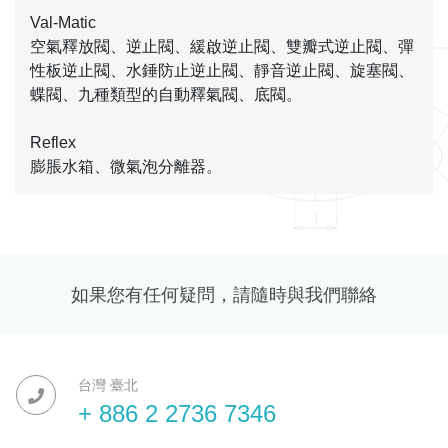
Val-Matic
空氣釋放閥、逆止閥、緩啟逆止閥、雙瓣式逆止閥、彈
性板逆止閥、水錘防止逆止閥、靜音逆止閥、旋塞閥、
蝶閥、九種類型的自動釋氣閥、底閥。
Reflex
膨脹水箱、微氣泡分離器。
如果您有任何疑問，請隨時與我們聯絡
台灣 臺北
+ 886 2 2736 7346